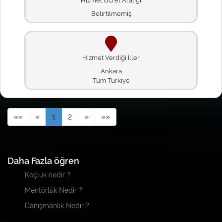
Hizmet Ücret Aralığı
Belirtilmemiş
Hizmet Verdiği İller
Ankara
Tüm Türkiye
««
«
1
2
»
»»
Daha Fazla öğren
Koçluk nedir ?
Mentörlük Nedir ?
Danışmanlık Nedir ?