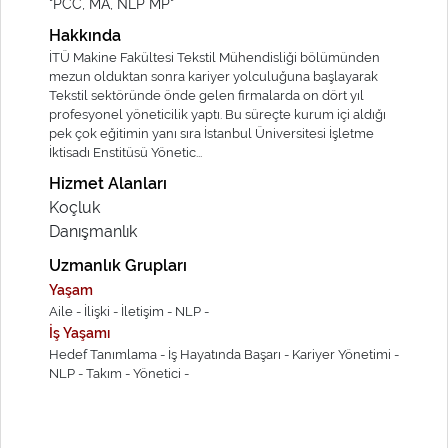
"PCC, MA, NLP MP"
Hakkında
İTÜ Makine Fakültesi Tekstil Mühendisliği bölümünden
mezun olduktan sonra kariyer yolculuğuna başlayarak
Tekstil sektöründe önde gelen firmalarda on dört yıl
profesyonel yöneticilik yaptı. Bu süreçte kurum içi aldığı
pek çok eğitimin yanı sıra İstanbul Üniversitesi İşletme
İktisadı Enstitüsü Yönetic...
Hizmet Alanları
Koçluk
Danışmanlık
Uzmanlık Grupları
Yaşam
Aile -
İlişki -
İletişim -
NLP -
İş Yaşamı
Hedef Tanımlama -
İş Hayatında Başarı -
Kariyer Yönetimi -
NLP -
Takım -
Yönetici -