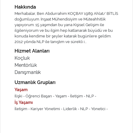
Hakkında
Merhabalar, Ben Abdurrahim KOÇBAY 1989 Ahlat/ BİTLİS
doğumluyum. İnşaat Mühendisiyim ve Müteahhitlik
yapıyorum. 15 yaşımdan bu yana Kişisel Gelişim ile
ilgileniyorum ve bu ilgim hep katlanarak büyüdü ve bu
konuda kendime bir şeyler katarak bugünlere geldim.
2012 yılında NLP ile tanıştım ve sürekli i...
Hizmet Alanları
Koçluk
Mentörlük
Danışmanlık
Uzmanlık Grupları
Yaşam
İlişki -
Öğrenci Başarı -
Yaşam -
İletişim -
NLP -
İş Yaşamı
İletişim -
Kariyer Yönetimi -
Liderlik -
NLP -
Yönetici -