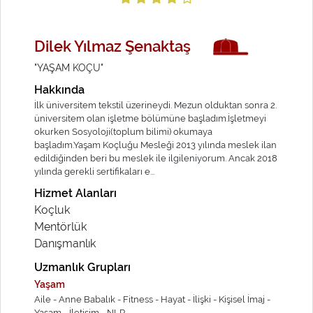
Dilek Yılmaz Şenaktaş
"YAŞAM KOÇU"
Hakkında
İlk üniversitem tekstil üzerineydi. Mezun olduktan sonra 2.
üniversitem olan işletme bölümüne başladım.İşletmeyi
okurken Sosyoloji(toplum bilimi) okumaya
başladım.Yaşam Koçluğu Mesleği 2013 yılında meslek ilan
edildiğinden beri bu meslek ile ilgileniyorum. Ancak 2018
yılında gerekli sertifikaları e...
Hizmet Alanları
Koçluk
Mentörlük
Danışmanlık
Uzmanlık Grupları
Yaşam
Aile -
Anne Babalık -
Fitness -
Hayat -
İlişki -
Kişisel İmaj -
Yaşam -
İletişim -
NLP -