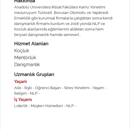
Hakkında
Anadolu Üniversitesi İktisat Fakültesi Kamu Yönetimi
mezunuyum .Türkcell ,Borusan Otomotiv ve Yapıkredi
Emeklilik gibi kurumsal firmalarla çalıştıktan sonra kendi
danışmanlık firmamı kurdum ve 2016 yılında NLP ve
Kocluk alanlarında eğitimlerimi aldıktan sonra hem
biriysel danışmanlık hemde seminerl...
Hizmet Alanları
Koçluk
Mentörlük
Danışmanlık
Uzmanlık Grupları
Yaşam
Aile -
İlişki -
Öğrenci Başarı -
Stres Yönetimi -
Yaşam -
İletişim -
NLP -
İş Yaşamı
Liderlik -
Müşteri Hizmetleri -
NLP -