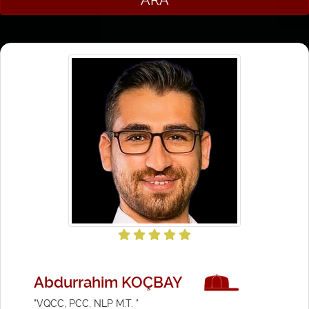
Abdurrahim KOÇBAY
"VQCC, PCC, NLP M.T. "