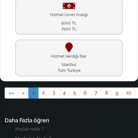
Hizmet Ücret Aralığı
5000 TL
7500 TL
Hizmet Verdiği İller
İstanbul
Tüm Türkiye
««
«
1
2
3
4
5
6
7
8
9
10
Daha Fazla öğren
Koçluk nedir ?