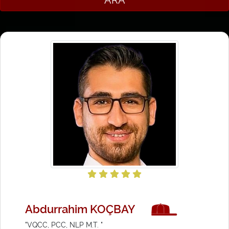
Abdurrahim KOÇBAY
"VQCC, PCC, NLP M.T. "