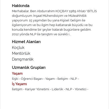
Hakkında
Merhabalar, Ben Abdurrahim KOÇBAY 1989 Ahlat/ BİTLİS
doğumluyum. İnşaat Mühendisiyim ve Müteahhitlik
yapıyorum. 15 yaşımdan bu yana Kişisel Gelişim ile
ilgileniyorum ve bu ilgim hep katlanarak büyüdü ve bu
konuda kendime bir şeyler katarak bugünlere geldim.
2012 yılında NLP ile tanıştım ve sürekli i...
Hizmet Alanları
Koçluk
Mentörlük
Danışmanlık
Uzmanlık Grupları
Yaşam
İlişki -
Öğrenci Başarı -
Yaşam -
İletişim -
NLP -
İş Yaşamı
İletişim -
Kariyer Yönetimi -
Liderlik -
NLP -
Yönetici -