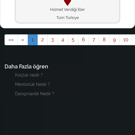
Hizmet Verdiği İller
Tüm Türkiye
««
«
1
2
3
4
5
6
7
8
9
10
Daha Fazla öğren
Koçluk nedir ?
Mentörlük Nedir ?
Danışmanlık Nedir ?