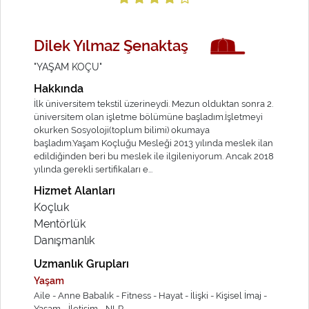
Dilek Yılmaz Şenaktaş
"YAŞAM KOÇU"
Hakkında
İlk üniversitem tekstil üzerineydi. Mezun olduktan sonra 2.
üniversitem olan işletme bölümüne başladım.İşletmeyi
okurken Sosyoloji(toplum bilimi) okumaya
başladım.Yaşam Koçluğu Mesleği 2013 yılında meslek ilan
edildiğinden beri bu meslek ile ilgileniyorum. Ancak 2018
yılında gerekli sertifikaları e...
Hizmet Alanları
Koçluk
Mentörlük
Danışmanlık
Uzmanlık Grupları
Yaşam
Aile -
Anne Babalık -
Fitness -
Hayat -
İlişki -
Kişisel İmaj -
Yaşam -
İletişim -
NLP -