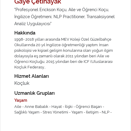
Gaye Çetinayak
"Profesyonel Erickson Koçu, Aile ve Öğrenci Koçu,
İngilizce Öğretmeni, NLP Practitioner, Transaksiyonel
Analiz Uygulayıcısı"
Hakkında
1998- 2018 yılları arasında MEV Koleji Özel Güzelbahçe
Okullarında 20 yıl İngilizce öğretmenliği yaptım. İnsan
psikolojisi ve kişisel gelişim konularına olan yoğun ilgim
dolayısıyla eş zamanlı olarak 2011 yılından beri Aile ve
Öğrenci Koçluğu, 2015 yılından beri de ICF (Uluslararası
Koçluk Federasy...
Hizmet Alanları
Koçluk
Uzmanlık Grupları
Yaşam
Aile -
Anne Babalık -
Hayat -
İlişki -
Öğrenci Başarı -
Sağlıklı Yaşam -
Stres Yönetimi -
Yaşam -
İletişim -
NLP -