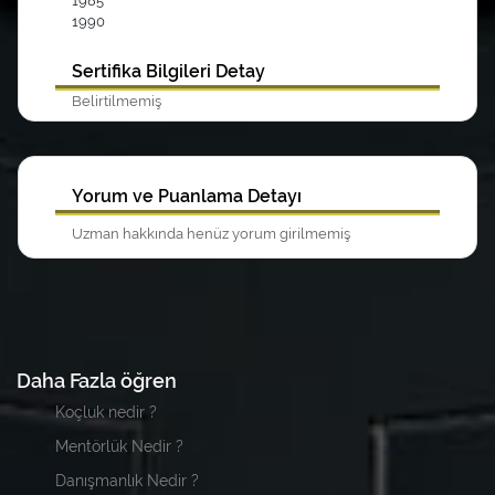
1985
1990
Sertifika Bilgileri Detay
Belirtilmemiş
Yorum ve Puanlama Detayı
Uzman hakkında henüz yorum girilmemiş
Daha Fazla öğren
Koçluk nedir ?
Mentörlük Nedir ?
Danışmanlık Nedir ?