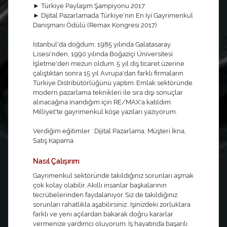
► Türkiye Paylaşım Şampiyonu 2017
► Dijital Pazarlamada Türkiye'nin En İyi Gayrimenkul
Danışmanı Ödülü (Remax Kongresi 2017)
İstanbul'da doğdum, 1985 yılında Galatasaray
Lisesi'nden, 1990 yılında Boğaziçi Üniversitesi
İşletme'den mezun oldum. 5 yıl dış ticaret üzerine
çalıştıktan sonra 15 yıl Avrupa'dan farklı firmaların
Türkiye Distribütörlüğünü yaptım. Emlak sektöründe
modern pazarlama teknikleri ile sıra dışı sonuçlar
alınacağına inandığım için RE/MAX'a katıldım.
Milliyet'te gayrimenkul köşe yazıları yazıyorum.
Verdiğim eğitimler : Dijital Pazarlama, Müşteri İkna,
Satış Kapama
Nasıl Çalışırım
Gayrimenkul sektöründe takıldığınız sorunları aşmak
çok kolay olabilir. Akıllı insanlar başkalarının
tecrübelerinden faydalanıyor. Siz de takıldığınız
sorunları rahatlıkla aşabilirsiniz.. İşinizdeki zorluklara
farklı ve yeni açılardan bakarak doğru kararlar
vermenize yardımcı oluyorum. İş hayatında başarılı