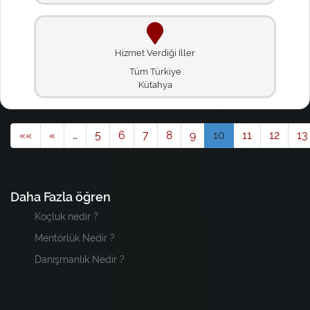
Hizmet Verdiği İller
Tüm Türkiye
Kütahya
««
«
…
5
6
7
8
9
10
11
12
13
Daha Fazla öğren
Koçluk nedir ?
Mentörlük Nedir ?
Danışmanlık Nedir ?