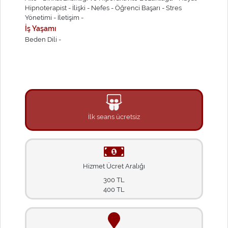
Hipnoterapist -
İlişki -
Nefes -
Öğrenci Başarı -
Stres
Yönetimi -
İletişim -
İş Yaşamı
Beden Dili -
İlk seans ücretsiz
Hizmet Ücret Aralığı
300 TL
400 TL