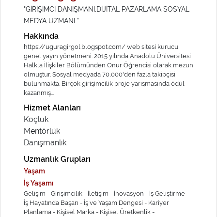
"GİRİŞİMCİ DANIŞMANI,DİJİTAL PAZARLAMA SOSYAL
MEDYA UZMANI "
Hakkında
https://uguragirgol.blogspot.com/ web sitesi kurucu
genel yayın yönetmeni. 2015 yılında Anadolu Üniversitesi
Halkla İlişkiler Bölümünden Onur Öğrencisi olarak mezun
olmuştur. Sosyal medyada 70,000'den fazla takipçisi
bulunmakta. Birçok girişimcilik proje yarışmasında ödül
kazanmış...
Hizmet Alanları
Koçluk
Mentörlük
Danışmanlık
Uzmanlık Grupları
Yaşam
İş Yaşamı
Gelişim -
Girişimcilik -
İletişim -
İnovasyon -
İş Geliştirme -
İş Hayatında Başarı -
İş ve Yaşam Dengesi -
Kariyer
Planlama -
Kişisel Marka -
Kişisel Üretkenlik -